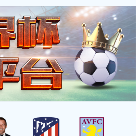
注册入口
开始