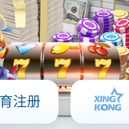
赛程与季后赛缩减：效率与
新赛季的常规赛轮次维持了42轮的稳定框架，但
求在保障球员健康与提升比赛质量间找到平衡。
更广泛的参与规模收缩至12支球队。这一调整意
球队冲击季后赛的门槛随之提高。对于实力接近
为决定赛季命运的关键，这无疑将提升常规赛后
的轮次与赛程也相应缩短，旨在减少球员的长期
的时间窗口内，从而提升赛事的核心吸引力。