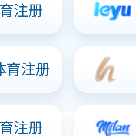
接冲击了国内球员的上场时间和角色定位，压力
水平外援的增多也倒逼本土核心在对抗中成长。
比赛的激烈程度与观赏性，避免过去一些球队因
展望：变革中的机遇与阵痛
综合来看，CBA新赛季的赛程与规则调整，是一
和窗口期调整，体现了联赛在追求竞技效率和保
迎变革，则直接反映出联赛希望通过更高水平的
何变革都伴随着阵痛。国内球员能否在高强度、
新的外援使用节奏，都是新赛季的看点。可以预见
明，而是充满了更多变数与不确定性。对于球迷
纯粹的联赛。