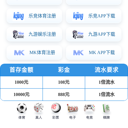
合是强大的俱乐部。球场？2031年完工”
近日，佛罗伦萨俱乐部（紫百合）的未来规划再次引
发热议。据知名转会专家卡西尼透露，他与俱乐部高
层凯瑟琳·科米索有过深入交流，确认这家意甲劲旅正
处于高速发展的关键阶段。卡西尼特别强调，紫百合
是强大的俱乐部，不仅在场内展现竞争力，在场外的
新球场项目上也有明确时间表，预计在2031年完工。
这一消息迅速在球迷圈中传播，折射出佛罗伦萨正从
传统豪门向现代化俱乐部转型的雄心。