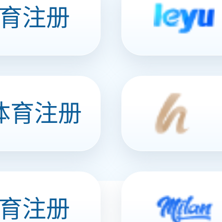
展望未来，麦基翁与阿瑞娜的续约不仅是商业合
2027布达佩斯世锦赛将成为检验成果的舞台：
澳大利亚游泳的新篇章；而阿瑞娜则有望借此确
游泳爱好者而言，这场跨越四年的合作，或许会