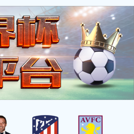
注册入口
开始