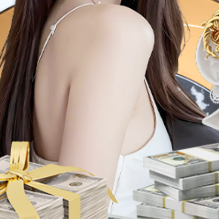
都延续她的传奇。