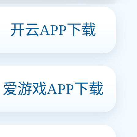
0米和200米仰泳的世界纪录。当前，这两
.13秒）和匈牙利名将霍苏（2分04秒
这些数字。值得注意的是，布达佩斯是霍苏
验。不过，阿瑞娜的科技装备或许能助她一
x”泳装采用仿生学设计，可减少4%的水中阻力，
的品牌博弈
年来，Speedo和TYR等品牌纷纷签约顶
领域的专业形象。值得注意的是，麦基翁在
讨论——其背部镂空设计被部分评论员质疑合
反而提升了阿瑞娜的品牌热度。随着2027
性的产品，例如嵌入传感器的智能泳装，用