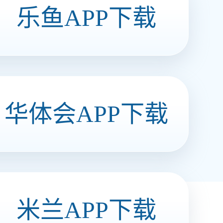
作，更是一场关于泳坛技术革新的实验。
如果麦基翁能在那片水域刷新纪录，她将书写
立其在高端竞技泳装领域的领导地位。对于
带来比奖牌更值得期待的惊喜。
下一篇：
“蒙超”第四轮，乌兰察布队0_4不