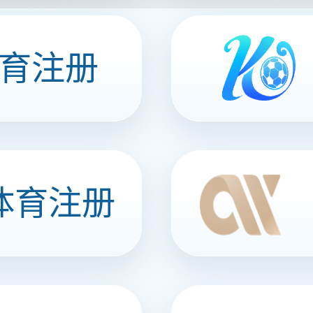
队视为关键跳板——她计划在该赛事中冲击女子10
个项目的世界纪录分别由美国选手雷根·史密斯（57
81）保持，麦基翁在东京奥运会上的成绩已接近
的主场，届时观众压力可能成为麦基翁的潜在考
臂之力：其最新研发的“Arena Carbon Fle
这对仰泳项目尤其关键。
从短池到长池：泳坛格局下
麦基翁的续约也折射出游泳装备市场的激烈竞争。近
尖选手，而阿瑞娜通过绑定麦基翁巩固了在仰泳
2022年短池世锦赛上穿着的阿瑞娜泳装曾引发
规性，但国际泳联最终裁定无违规。这种技术争议
布达佩斯世锦赛临近，双方很可能推出更具突破
于实时监测运动员的划频和心率。